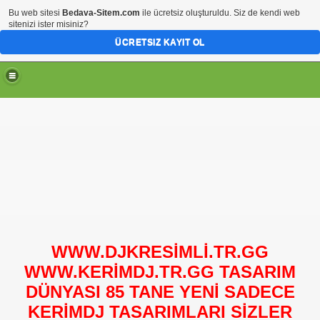
Bu web sitesi
Bedava-Sitem.com
ile ücretsiz oluşturuldu. Siz de kendi web
sitenizi ister misiniz?
ÜCRETSIZ KAYIT OL
WWW.DJKRESİMLİ.TR.GG
WWW.KERİMDJ.TR.GG TASARIM
DÜNYASI 85 TANE YENİ SADECE
KERİMDJ TASARIMLARI SİZLER