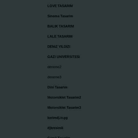
LOVE TASARIM
Sinema Tasarim
BALIK TASARIM
LALE TASARIM
DENiZ YILDIZI
GAZi UNiVERSiTESi
deneme2
deneme3
Dini Tasarim
Motorsiklet Tasarim2
Motorsiklet Tasarim3
kerimdj.tr.gg
djkresimli