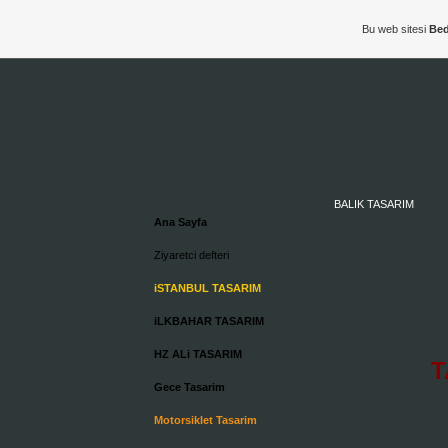
Bu web sitesi
Bed
BALIK TASARIM
Ana Sayfa
Ziyaretci defteri
iSTANBUL TASARIM
iLKBAHAR TASARIM
HZ ALi TASARIM
T
Gece Tasarim
Motorsiklet Tasarim