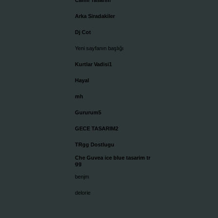
Camii Tasarim
Arka Siradakiler
Dj Cot
Yeni sayfanın başlığı
Kurtlar Vadisi1
Hayal
mh
Gururum5
GECE TASARIM2
TRgg Dostlugu
Che Guvea ice blue tasarim tr
gg
benjm
delorie