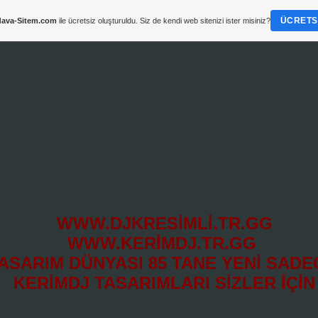
ÜCRETSI
ava-Sitem.com
ile ücretsiz oluşturuldu. Siz de kendi web sitenizi ister misiniz?
WWW.DJKRESİMLİ.TR.GG
WWW.KERİMDJ.TR.GG
ASARIM DÜNYASI 85 TANE YENİ SAD
KERİMDJ TASARIMLARI SİZLER İÇİN